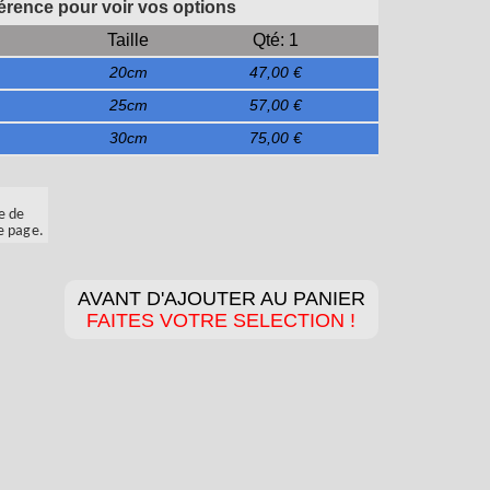
férence pour voir vos options
Taille
Qté: 1
20cm
47,00 €
25cm
57,00 €
30cm
75,00 €
e de
e page.
AVANT D'AJOUTER AU PANIER
FAITES VOTRE SELECTION !