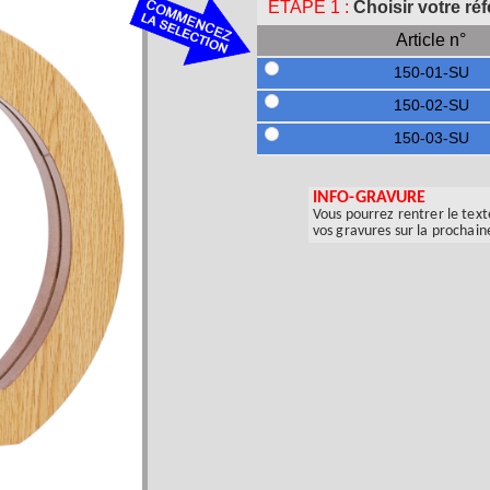
ETAPE 1 :
Choisir votre ré
Article n°
150-01-SU
150-02-SU
150-03-SU
INFO-GRAVURE
Vous pourrez rentrer le text
vos gravures sur la prochain