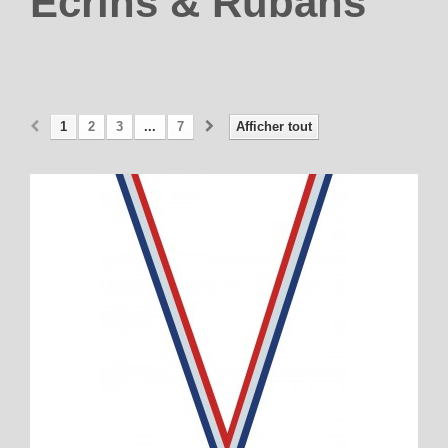
Ecrins & Rubans
1
2
3
...
7
Afficher tout