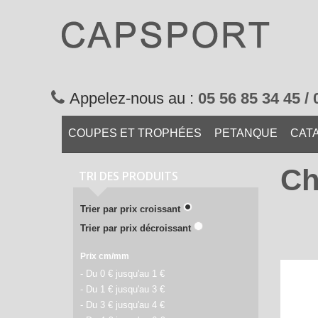
Appelez-nous au :
05 56 85 34 45 / 
COUPES ET TROPHÉES
PETANQUE
CAT
Ch
TRI DES PRODUITS
Trier par prix croissant
Trier par prix décroissant
Prix cm/mm
- Du 0 € jusqu'au 1 €
- Du 1 € jusqu'au 3 €
- Du 3 € jusqu'au 4 €