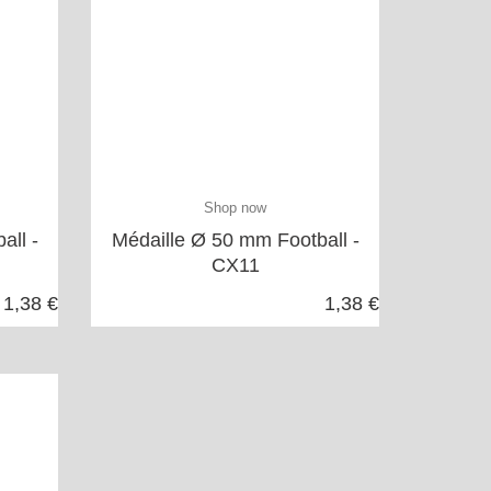
Shop now
all -
Médaille Ø 50 mm Football -
CX11
1,38 €
1,38 €