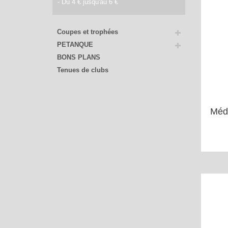
- Du 4 € jusqu'au 6 €
Coupes et trophées
PETANQUE
BONS PLANS
Tenues de clubs
Méda