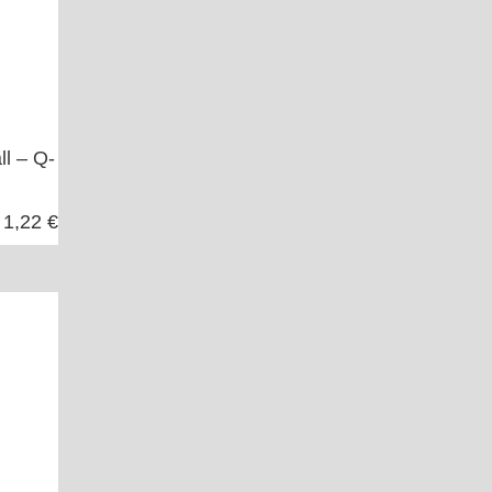
l – Q-
1,22 €