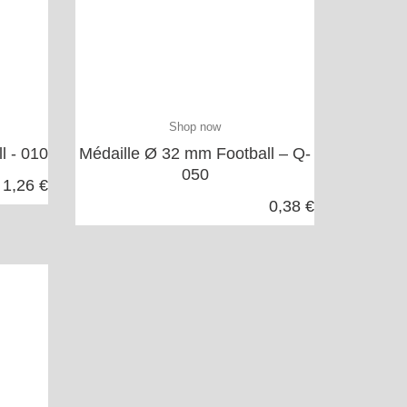
Shop now
l - 010
Médaille Ø 32 mm Football – Q-
050
1,26 €
0,38 €