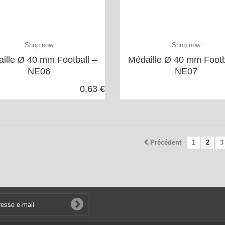
Shop now
Shop now
ille Ø 40 mm Football –
Médaille Ø 40 mm Footb
NE06
NE07
0,63 €
Précédent
1
2
3