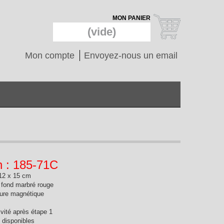
MON PANIER
(vide)
Mon compte
Envoyez-nous un email
n : 185-71C
12 x 15 cm
& fond marbré rouge
eture magnétique
ivité après étape 1
s disponibles