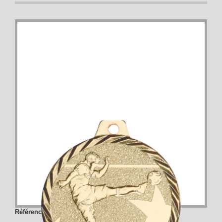
Référence :
NZ20D