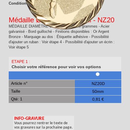
Condition :
Nouveau produit
Médaille Ø 50 mm Football - NZ20
MÉDAILLE DIAMÈTRE 50mm - Poids : 40 grammes - Acier
galvanisé - Bord guilloché - Finitions disponibles : Or Argent
Bronze - Marquage au dos : Étiquette adhésive - Possibilité
d'ajouter un ruban : Voir étape 4 - Possibilité d'ajouter un écrin :
Voir étape 5
ETAPE 1 :
Choisir votre référence pour voir vos options
Article n°
NZ20D
Taille
50mm
Qté: 1
0,81 €
INFO-GRAVURE
Vous pourrez rentrer le texte de
vos gravures sur la prochaine page.