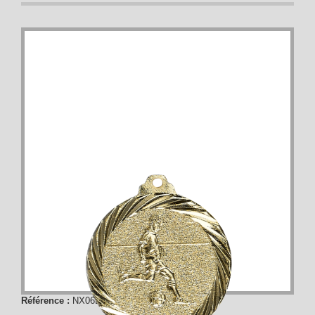
Référence :
NX06D