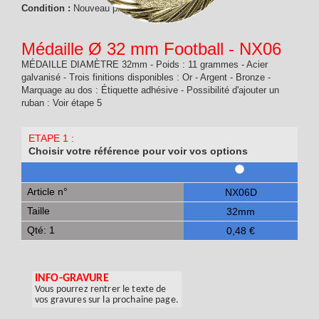
Condition :
Nouveau produit
Médaille Ø 32 mm Football - NX06
MÉDAILLE DIAMÈTRE 32mm - Poids : 11 grammes - Acier
galvanisé - Trois finitions disponibles : Or - Argent - Bronze -
Marquage au dos : Étiquette adhésive - Possibilité d'ajouter un
ruban : Voir étape 5
ETAPE 1 :
Choisir votre référence pour voir vos options
Article n°
NX06D
Taille
32mm
Qté: 1
0,48 €
INFO-GRAVURE
Vous pourrez rentrer le texte de
vos gravures sur la prochaine page.