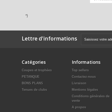
*}
Lettre d'informations
Catégories
Informations
Coupes et trophées
Top sellers
PETANQUE
Contactez-nous
BONS PLANS
Livraison
Tenues de clubs
Mentions légales
Conditions générales de
vente
A propos